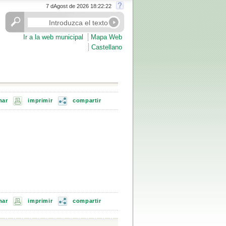
7 dAgost de 2026 18:22:22
Ir a la web municipal
Mapa Web
Castellano
nar
imprimir
compartir
nar
imprimir
compartir