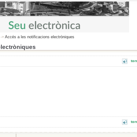
Accés a les notificacions electròniques
->
electròniques
tor
tor